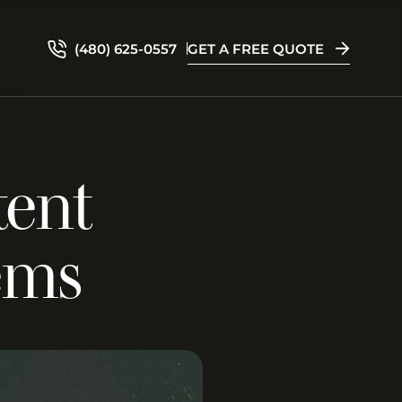
(480) 625-0557
GET A FREE QUOTE
tent
ems