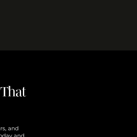
 That
ers, and
today and