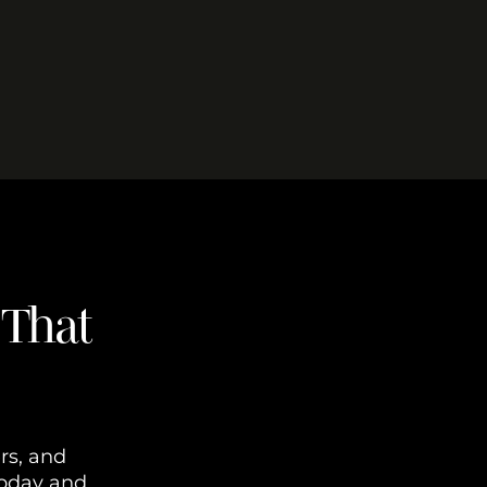
 That
ers, and
today and